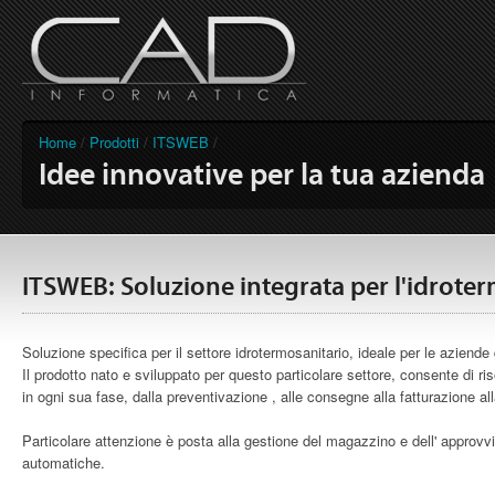
Home
/
Prodotti
/
ITSWEB
/
Idee innovative per la tua azienda
ITSWEB: Soluzione integrata per l'idroter
Soluzione specifica per il settore idrotermosanitario, ideale per le aziende
Il prodotto nato e sviluppato per questo particolare settore, consente di ris
in ogni sua fase, dalla preventivazione , alle consegne alla fatturazione all
Particolare attenzione è posta alla gestione del magazzino e dell' approvvi
automatiche.